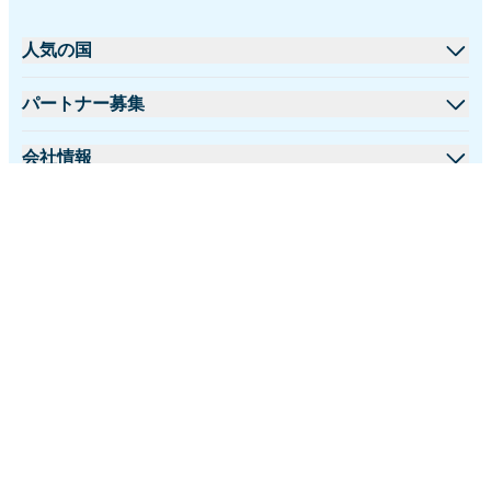
人気の国
アメリカ合衆国
パートナー募集
イギリス
卸売プラットフォーム
会社情報
トルコ
アフィリエイトプログラム
iRoamlyについて
詳細情報
フランス
APIドキュメント
お問い合わせ
サポートセンター
タイ
日本語
データ計算機
日本
フォローする:
eSIMレビュー
イタリア
©2026 iRoamly.com
プライバシーポリシー
返金ポリシー
著者チーム
インド
利用規約
対応eSIMデバイス
スペイン
eSIMの基礎知識