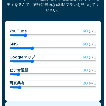
ティを選んで、旅行に最適なeSIMプランを見つけてく
ださい。
YouTube
60
分/日
SNS
60
分/日
Googleマップ
60
分/日
ビデオ通話
30
分/日
写真共有
20
件/日