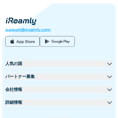
support@iroamly.com
人気の国
アメリカ合衆国
パートナー募集
イギリス
卸売プラットフォーム
会社情報
トルコ
アフィリエイトプログラム
iRoamlyについて
詳細情報
フランス
APIドキュメント
お問い合わせ
サポートセンター
タイ