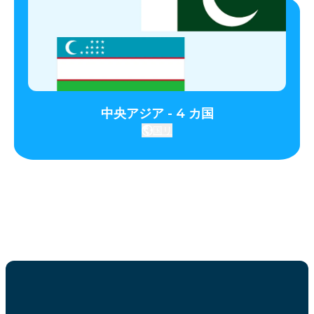
中央アジア - 4 カ国
国リ