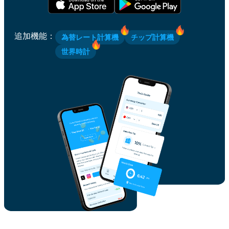
追加機能
：
為替レート計算機
チップ計算機
世界時計