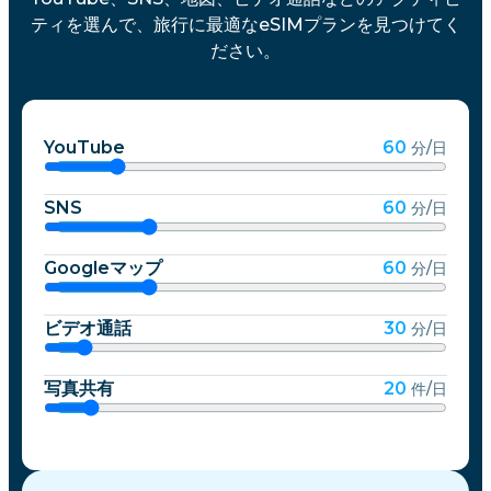
ティを選んで、旅行に最適なeSIMプランを見つけてく
ださい。
YouTube
60
分/日
SNS
60
分/日
Googleマップ
60
分/日
ビデオ通話
30
分/日
写真共有
20
件/日