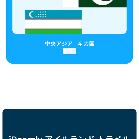
中央アジア - 4 カ国
国リ