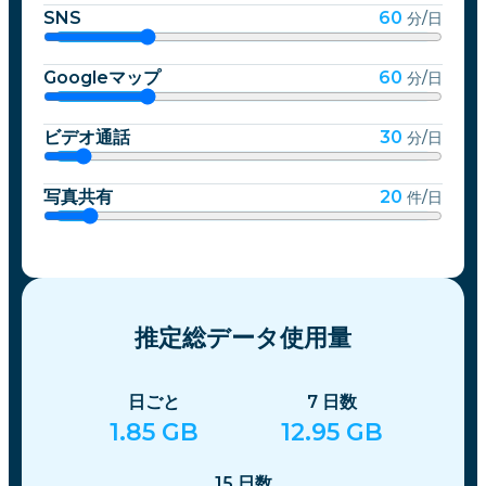
SNS
60
分/日
Googleマップ
60
分/日
ビデオ通話
30
分/日
写真共有
20
件/日
推定総データ使用量
日ごと
7
日数
1.85
GB
12.95
GB
15
日数