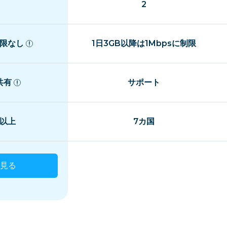
2
限なし
1日3GB以降は1Mbpsに制限
共有
サポート
国以上
7カ国
見る