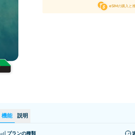
エルサルバドル
エストニア
eSIMの購入と
全ての目的地を見る
機能
説明
プランの種類