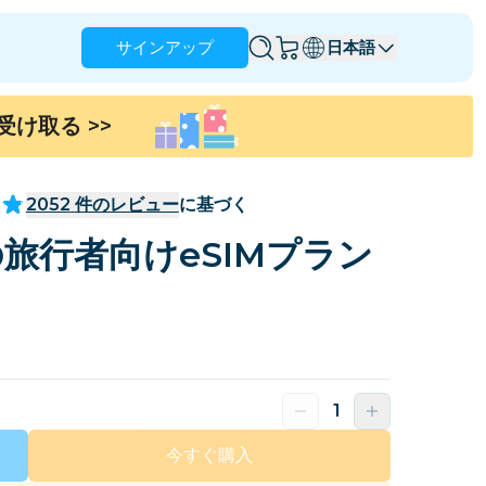
サインアップ
日本語
を受け取る
>>
アングィラ
アンティグア・バーブーダ
オーストラリア
オーストリア
2052
件のレビュー
に基づく
バルバドス
ベラルーシ
旅行者向けeSIMプラン
ブラジル
ブルネイ
カナダ
ケイマン諸島
コロンビア
コンゴ
クロアチア
キプロス
ドミニカ共和国
エクアドル
今すぐ購入