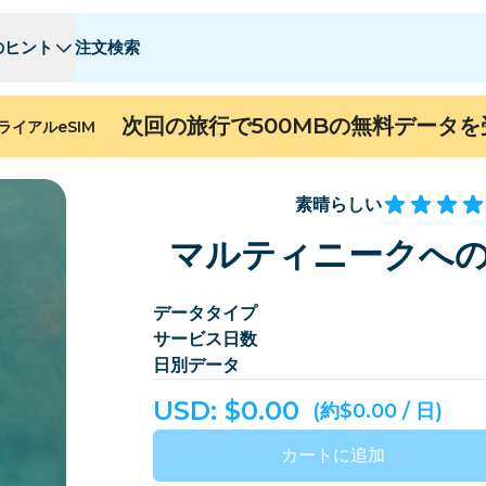
のヒント
注文検索
 - E
 - E
F - I
F - I
J - O
J - O
P - S
P - S
T - Z
T - Z
次回の旅行で500MBの無料データ
ライアルeSIM
アルジェリア
中国
アンドラ
ヨーロッパ
アルメニア
アルバ
素晴らしい
ン
バーレーン
バングラデシュ
マルティニークへの
バミューダ
ボスニア・ヘルツェゴビナ
データタイプ
カンボジア
カメルーン
サービス日数
チリ
中国
日別データ
コスタリカ
コートジボワール
USD: $
0.00
(約$0.00 / 日)
デンマーク
ドミニカ
カートに追加