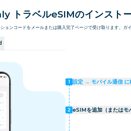
amly トラベルeSIMのインスト
ベーションコードをメールまたは購入完了ページで受け取ります。ガ
d
設定 → モバイル通信 
1
eSIMを追加（または
2