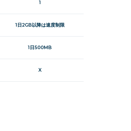
1
1日2GB以降は速度制限
1日500MB
X