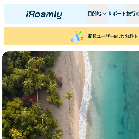
目的地
サポート
旅行
ローカルeSIM
旅行日程
全ての目的地
全ての目的地
A
A
新規ユーザー向け: 無料ト
アルバニア
カナダ
リージョナルeSIM
アルゼンチン
アゼルバイジャ
ベルギー
ブルガリア
チャド
콩고 공화국
チェコ共和国