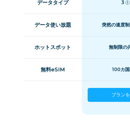
データタイプ
3
データ使い放題
突然の速度制
ホットスポット
無制限の
無料eSIM
100カ
プランを