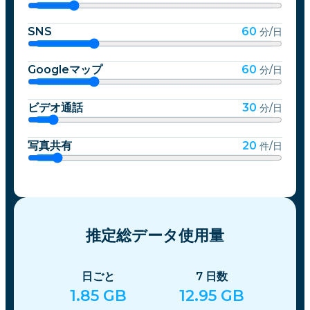
SNS
60
分/日
Googleマップ
60
分/日
ビデオ通話
30
分/日
写真共有
20
件/日
推定総データ使用量
日ごと
7
日数
1.85
GB
12.95
GB