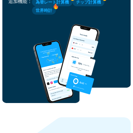
追加機能
：
為替レート計算機
チップ計算機
世界時計