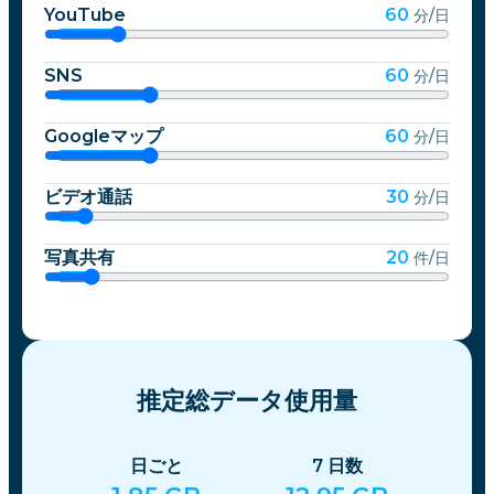
YouTube
60
分/日
SNS
60
分/日
Googleマップ
60
分/日
ビデオ通話
30
分/日
写真共有
20
件/日
推定総データ使用量
日ごと
7
日数