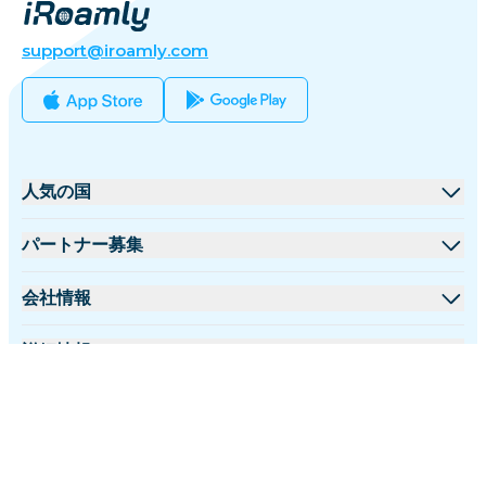
support@iroamly.com
人気の国
アメリカ合衆国
パートナー募集
イギリス
卸売プラットフォーム
会社情報
トルコ
アフィリエイトプログラム
iRoamlyについて
詳細情報
フランス
APIドキュメント
お問い合わせ
サポートセンター
タイ
日本語
データ計算機
日本
フォローする:
eSIMレビュー
イタリア