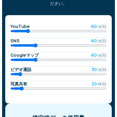
ださい。
YouTube
60
分/日
SNS
60
分/日
Googleマップ
60
分/日
ビデオ通話
30
分/日
写真共有
20
件/日