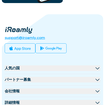
support@iroamly.com
人気の国
アメリカ合衆国
パートナー募集
イギリス
卸売プラットフォーム
会社情報
トルコ
アフィリエイトプログラム
iRoamlyについて
詳細情報
フランス