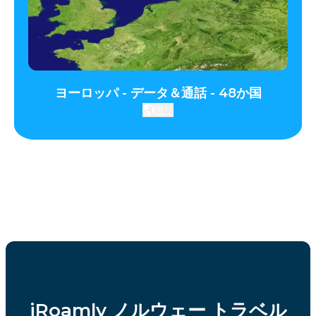
ヨーロッパ - データ＆通話 - 48か国
国リ
iRoamly ノルウェー トラベル