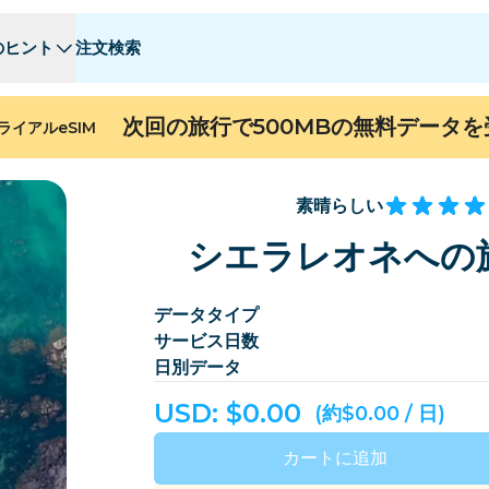
のヒント
注文検索
 - E
 - E
F - I
F - I
J - O
J - O
P - S
P - S
T - Z
T - Z
次回の旅行で500MBの無料データ
ライアルeSIM
アルジェリア
中国
アンドラ
ヨーロッパ
アルメニア
アルバ
素晴らしい
ン
バーレーン
バングラデシュ
シエラレオネへの旅
バミューダ
ボスニア・ヘルツェゴビナ
データタイプ
カンボジア
カメルーン
サービス日数
チリ
中国
日別データ
コスタリカ
コートジボワール
USD: $
0.00
(約$0.00 / 日)
デンマーク
ドミニカ
カートに追加