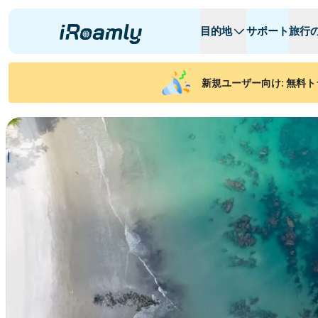
目的地
サポート
旅行
ローカルeSIM
旅行日程
全ての目的地
全ての目的地
A
A
新規ユーザー向け: 無料ト
アルバニア
カナダ
リージョナルeSIM
アルゼンチン
アゼルバイジャ
ベルギー
ブルガリア
チャド
콩고 공화국
チェコ共和国