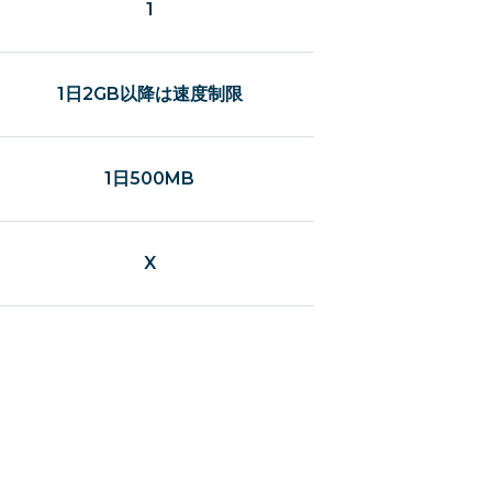
1
1日2GB以降は速度制限
1日500MB
X