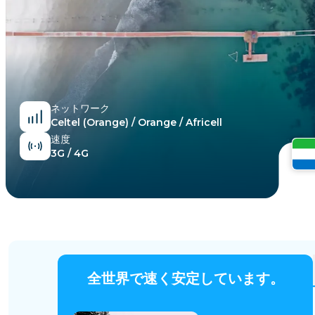
エジプト
ネットワーク
Celtel (Orange) / Orange / Africell
速度
3G / 4G
全世界で速く安定しています。