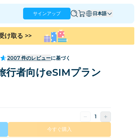
サインアップ
日本語
を受け取る
>>
アングィラ
アンティグア・バーブーダ
オーストラリア
オーストリア
2007
件のレビュー
に基づく
バルバドス
ベラルーシ
行者向けeSIMプラン
ブラジル
ブルネイ
カナダ
ケイマン諸島
コロンビア
コンゴ
クロアチア
キプロス
ドミニカ共和国
エクアドル
今すぐ購入