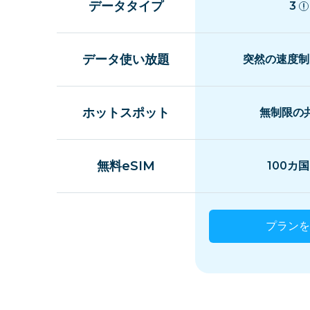
データタイプ
3
データ使い放題
突然の速度制
ホットスポット
無制限の
無料eSIM
100カ
プランを