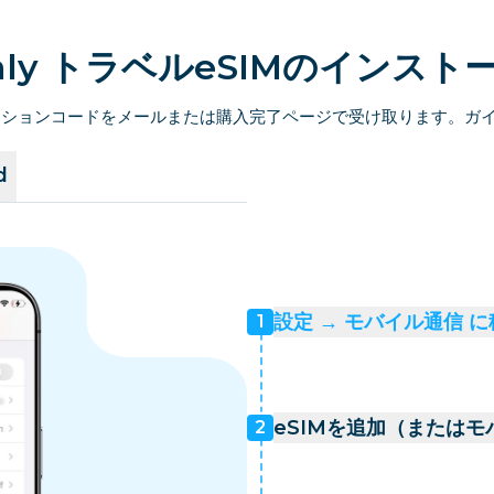
amly トラベルeSIMのインスト
ベーションコードをメールまたは購入完了ページで受け取ります。ガ
d
設定 → モバイル通信 
1
eSIMを追加（または
2