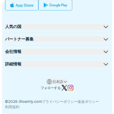
人気の国
アメリカ合衆国
パートナー募集
イギリス
卸売プラットフォーム
会社情報
トルコ
アフィリエイトプログラム
iRoamlyについて
詳細情報
フランス
APIドキュメント
お問い合わせ
サポートセンター
タイ
日本語
データ計算機
日本
フォローする:
eSIMレビュー
イタリア
©2026 iRoamly.com
プライバシーポリシー
返金ポリシー
著者チーム
インド
利用規約
対応eSIMデバイス
スペイン