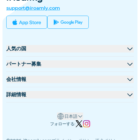
support@iroamly.com
人気の国
アメリカ合衆国
パートナー募集
イギリス
卸売プラットフォーム
会社情報
トルコ
アフィリエイトプログラム
iRoamlyについて
詳細情報
フランス
APIドキュメント
お問い合わせ
サポートセンター
タイ
日本語
データ計算機
日本
フォローする:
eSIMレビュー
イタリア