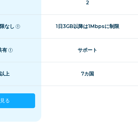
2
限なし
1日3GB以降は1Mbpsに制限
共有
サポート
国以上
7カ国
見る