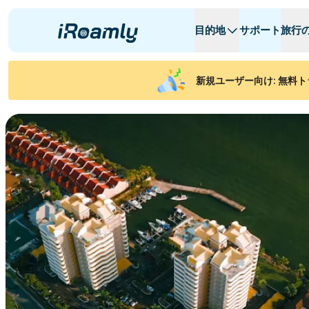
目的地
サポート
旅行
ローカルeSIM
旅行日程
全ての目的地
全ての目的地
A
A
新規ユーザー向け: 無料ト
アルバニア
カナダ
リージョナルeSIM
アルゼンチン
アゼルバイジャ
ベルギー
ブルガリア
チャド
콩고 공화국
チェコ共和国