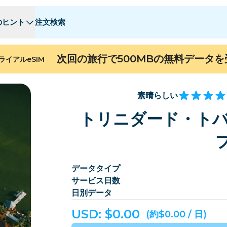
のヒント
注文検索
 - E
 - E
F - I
F - I
J - O
J - O
P - S
P - S
T - Z
T - Z
次回の旅行で500MBの無料データ
ライアルeSIM
アルジェリア
中国
アンドラ
ヨーロッパ
アルメニア
アルバ
素晴らしい
ン
バーレーン
バングラデシュ
トリニダード・トバ
バミューダ
ボスニア・ヘルツェゴビナ
カンボジア
カメルーン
チリ
中国
データタイプ
サービス日数
コスタリカ
コートジボワール
日別データ
デンマーク
ドミニカ
USD: $
0.00
(約$0.00 / 日)