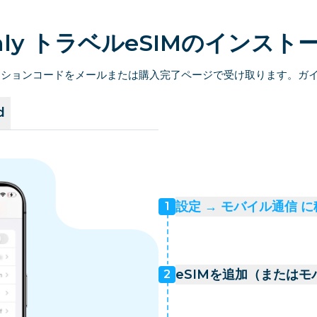
amly トラベルeSIMのインスト
ベーションコードをメールまたは購入完了ページで受け取ります。ガ
d
設定 → モバイル通信 
1
eSIMを追加（または
2