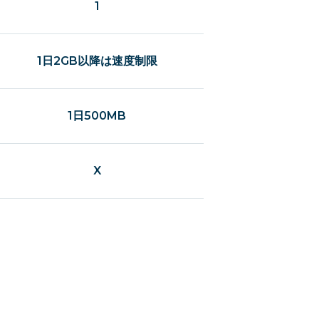
1
1日2GB以降は速度制限
1日500MB
X