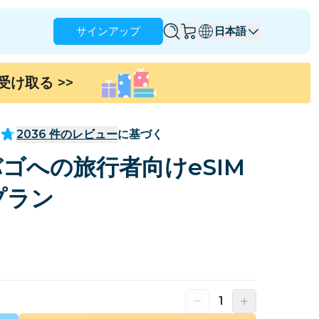
サインアップ
日本語
を受け取る
>>
アングィラ
アンティグア・バーブーダ
オーストラリア
オーストリア
2036
件のレビュー
に基づく
バルバドス
ベラルーシ
ゴへの旅行者向けeSIM
ブラジル
ブルネイ
プラン
カナダ
ケイマン諸島
コロンビア
コンゴ
クロアチア
キプロス
ドミニカ共和国
エクアドル