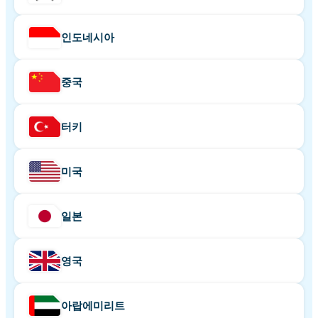
인도네시아
중국
터키
미국
일본
영국
아랍에미리트