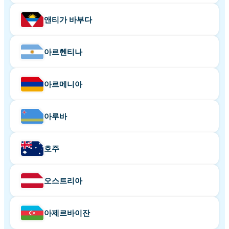
앤티가 바부다
아르헨티나
아르메니아
아루바
호주
오스트리아
아제르바이잔