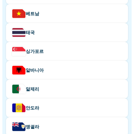
베트남
태국
싱가포르
알바니아
알제리
안도라
앵귈라