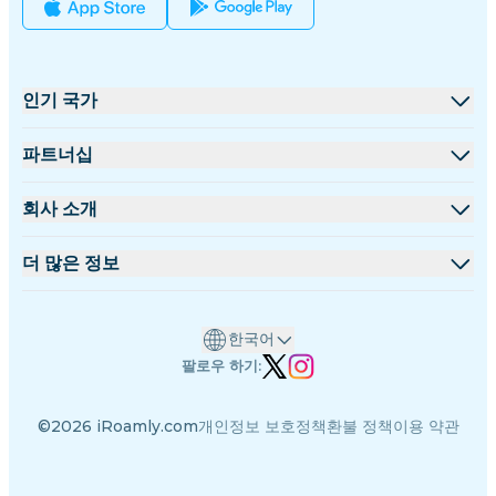
인기 국가
미국
파트너십
영국
도매 플랫폼
회사 소개
터키
제휴 프로그램
iRoamly 소개
더 많은 정보
프랑스
API 문서
문의하기
지원 센터
태국
한국어
데이터 계산기
일본
팔로우 하기:
eSIM 리뷰
이탈리아
©2026 iRoamly.com
개인정보 보호정책
환불 정책
이용 약관
저자 팀
인도
지원되는 eSIM 기기
스페인