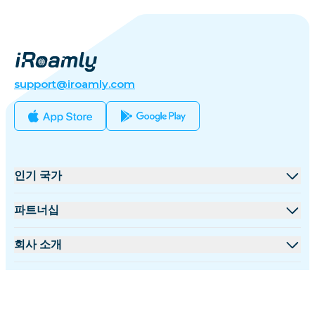
support@iroamly.com
인기 국가
미국
파트너십
영국
도매 플랫폼
회사 소개
터키
제휴 프로그램
iRoamly 소개
더 많은 정보
프랑스
API 문서
문의하기
지원 센터
태국