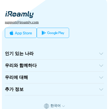
support@iroamly.com
인기 있는 나라
미국
영국
우리와 함께하다
터키
도매 플랫폼
프랑스
추천하고 벌다
태국
우리에 대해
제휴 프로그램
일본
iRoamly에 대하여
API 문서
이탈리아
연락처
추가 정보
인도
스페인
지원 센터
데이터 계산기
eSIM 리뷰
한국어
작가 팀