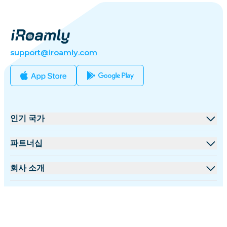
support@iroamly.com
인기 국가
미국
파트너십
영국
도매 플랫폼
회사 소개
터키
제휴 프로그램
iRoamly 소개
더 많은 정보
프랑스
API 문서
문의하기
지원 센터
태국