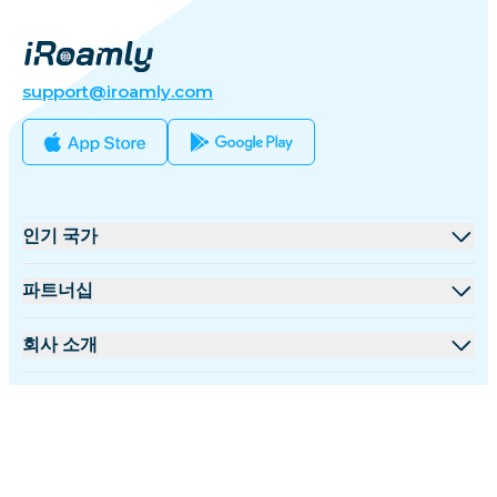
support@iroamly.com
인기 국가
미국
파트너십
영국
도매 플랫폼
회사 소개
터키
제휴 프로그램
iRoamly 소개
더 많은 정보
프랑스
API 문서
문의하기
지원 센터
태국
한국어
데이터 계산기
일본