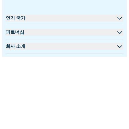
인기 국가
미국
파트너십
영국
도매 플랫폼
회사 소개
터키
제휴 프로그램
iRoamly 소개
더 많은 정보
프랑스
API 문서
문의하기
지원 센터
태국
한국어
데이터 계산기
일본
팔로우 하기:
eSIM 리뷰
이탈리아
©2026 iRoamly.com
개인정보 보호정책
환불 정책
이용 약관
저자 팀
인도
지원되는 eSIM 기기
스페인
eSIM 기초 지식