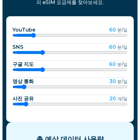
의 eSIM 요금제를 찾아보세요.
YouTube
60
분/일
SNS
60
분/일
구글 지도
60
분/일
영상 통화
30
분/일
사진 공유
20
개/일
총 예상 데이터 사용량