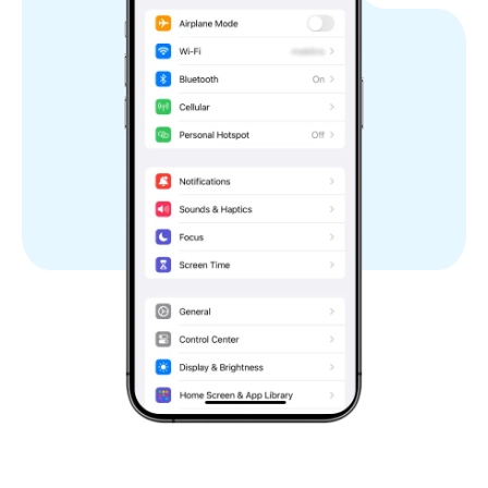
루마니아
생마르탱
산마리노
슬로바키아
슬로베니아
스페인
스웨덴