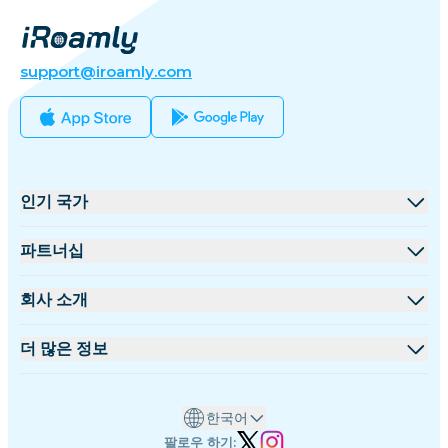
support@iroamly.com
인기 국가
미국
파트너십
영국
도매 플랫폼
회사 소개
터키
제휴 프로그램
iRoamly 소개
더 많은 정보
프랑스
API 문서
문의하기
지원 센터
태국
한국어
데이터 계산기
일본
팔로우 하기: