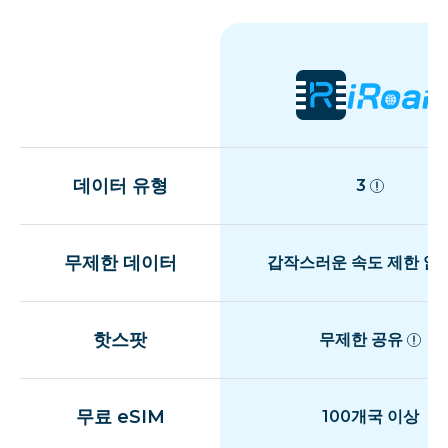
프랑스
프랑스령 기아나
독일
데이터 유형
3
지브롤터
무제한 데이터
갑작스러운 속도 제한 없
그리스
핫스팟
무제한 공유
과들루프섬
무료 eSIM
100개국 이상
건지