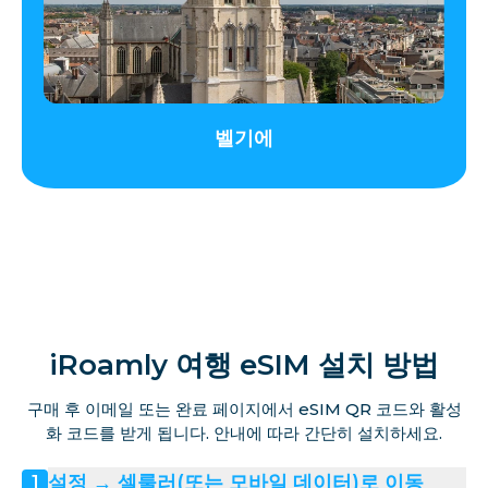
라트비아
리히텐슈타인
벨기에
리투아니아
룩셈부르크
마데이라
몰타
iRoamly 여행 eSIM 설치 방법
구매 후 이메일 또는 완료 페이지에서 eSIM QR 코드와 활성
마르티니크 섬
화 코드를 받게 됩니다. 안내에 따라 간단히 설치하세요.
설정 → 셀룰러(또는 모바일 데이터)로 이동
1