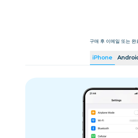
카메룬
캄보디아
구매 후 이메일 또는 완
캐나다
iPhone
Androi
케이맨 제도
중앙아프리카 공화국
칠레
콜롬비아