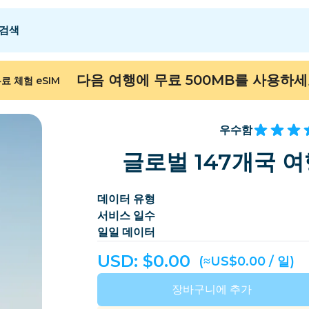
검색
 E
 E
F - I
F - I
J - O
J - O
P - S
P - S
T - Z
T - Z
다음 여행에 무료 500MB를 사용하
료 체험 eSIM
알제리
중국
안도라
유럽
아르메니아
아루바
우수함
바레인
방글라데시
글로벌 147개국 여
버뮤다
보스니아 헤르체고비
데이터 유형
캄보디아
카메룬
서비스 일수
칠레
중국
일일 데이터
ongo
코스타리카
코트디부아르
USD: $
0.00
(≈US$0.00 / 일)
덴마크
도미니카
장바구니에 추가