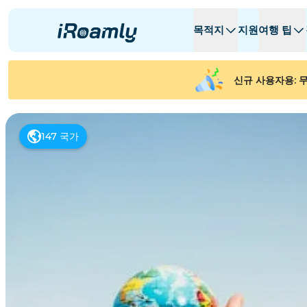
목적지
지원
여행 팁
로컬 eSIM
여행 일정
모든 목적지
모든 목적지
A -
A -
신규 사용자용: 무
알바니아
캐나다
지역 eSIM
아르헨티나
147
국가
아제르바이잔
벨기에
불가리아
차드
Republiek C
체코 공화국