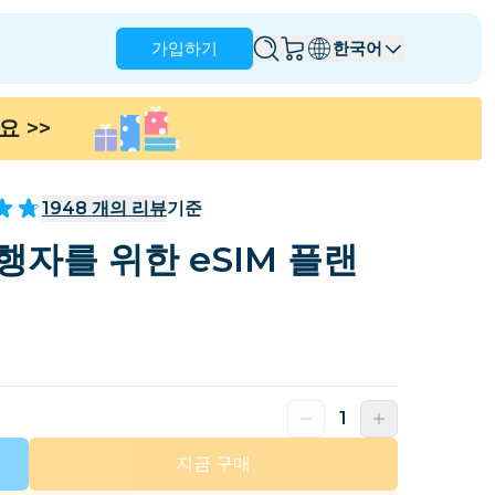
가입하기
한국어
세요
>>
앵귈라
앤티가 바부다
호주
오스트리아
1948
개의 리뷰
기준
바베이도스
벨라루스
행자를 위한 eSIM 플랜
나
브라질
브루나이
캐나다
케이맨 제도
콜롬비아
콩고
크로아티아
키프로스
도미니카 공화국
에콰도르
지금 구매