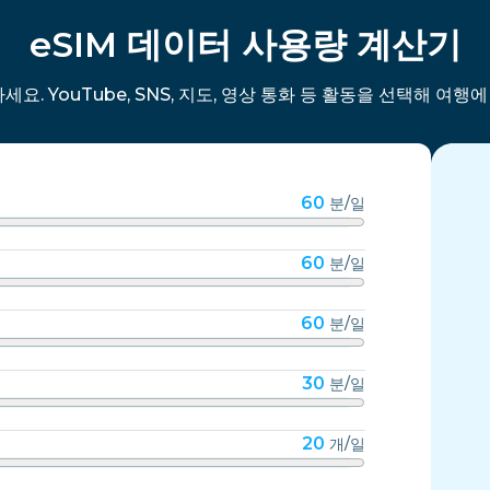
eSIM 데이터 사용량 계산기
세요. YouTube, SNS, 지도, 영상 통화 등 활동을 선택해 여행
60
분/일
60
분/일
60
분/일
30
분/일
20
개/일