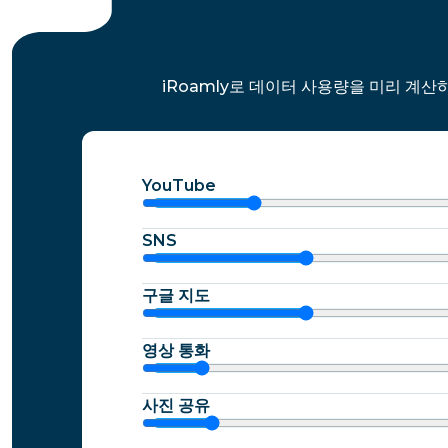
도미니카
iRoamly로 데이터 사용량을 미리 계산하
도미니카 공화국
이집트
YouTube
에콰도르
SNS
엘살바도르
구글 지도
영상 통화
에스토니아
사진 공유
페로 제도