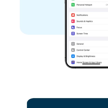
코스타리카
코트디부아르
크로아티아
키프로스
체코 공화국
콩고
덴마크