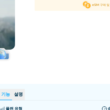
엘살바도르
에스토니아
eSIM 구매 
모든 목적지 탐색
기능
설명
플랜 유형