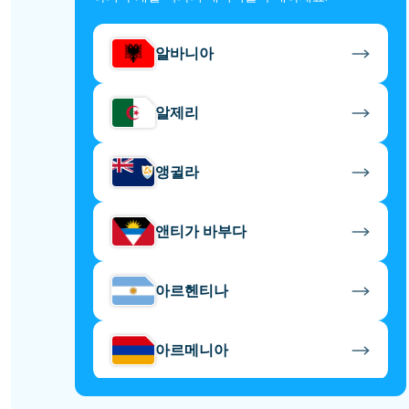
알바니아
알제리
앵귈라
앤티가 바부다
아르헨티나
아르메니아