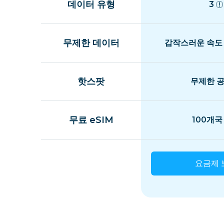
데이터 유형
벨기에
3
버뮤다
무제한 데이터
갑작스러운 속도
보스니아 헤르체고비나
핫스팟
무제한 
브라질
무료 eSIM
100개국
영국령 버진아일랜드
요금제 
브루나이
불가리아