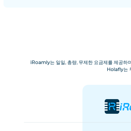
아루바
호주
오스트리아
아제르바이잔
iRoamly는 일일, 총량, 무제한 요금제를 제공하며
Holafl
방글라데시
바베이도스
벨라루스