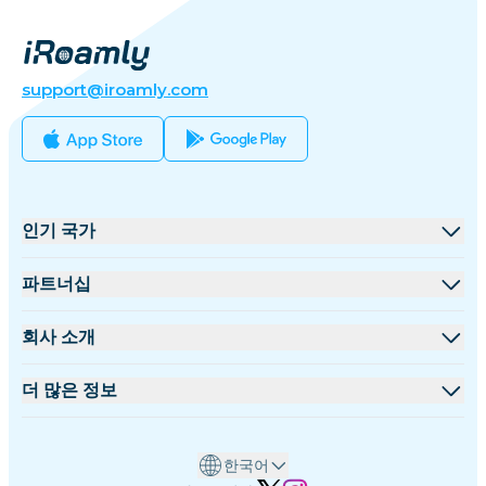
support@iroamly.com
인기 국가
미국
파트너십
영국
도매 플랫폼
회사 소개
터키
제휴 프로그램
iRoamly 소개
더 많은 정보
프랑스
API 문서
문의하기
지원 센터
태국
한국어
데이터 계산기
일본