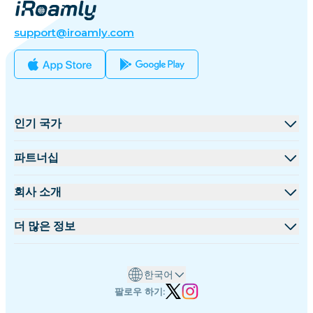
support@iroamly.com
인기 국가
미국
파트너십
영국
도매 플랫폼
회사 소개
터키
제휴 프로그램
iRoamly 소개
더 많은 정보
프랑스
API 문서
문의하기
지원 센터
태국
한국어
데이터 계산기
일본
팔로우 하기:
eSIM 리뷰
이탈리아