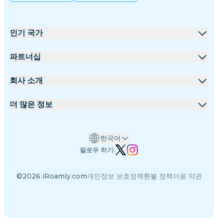
인기 국가
미국
파트너십
영국
도매 플랫폼
회사 소개
터키
제휴 프로그램
iRoamly 소개
더 많은 정보
프랑스
API 문서
문의하기
지원 센터
태국
한국어
데이터 계산기
일본
팔로우 하기:
eSIM 리뷰
이탈리아
©2026 iRoamly.com
개인정보 보호정책
환불 정책
이용 약관
저자 팀
인도
지원되는 eSIM 기기
스페인
eSIM 기초 지식