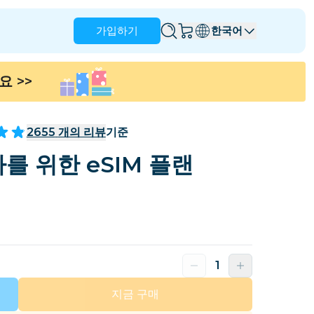
가입하기
한국어
세요
>>
앵귈라
앤티가 바부다
호주
오스트리아
2655
개의 리뷰
기준
바베이도스
벨라루스
를 위한 eSIM 플랜
나
브라질
브루나이
캐나다
케이맨 제도
콜롬비아
콩고
크로아티아
키프로스
도미니카 공화국
에콰도르
지금 구매