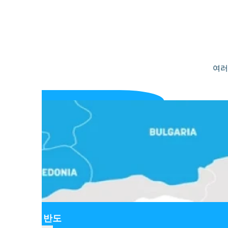
여러
발칸 반도