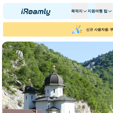
목적지
지원
여행 팁
로컬 eSIM
여행 일정
모든 목적지
모든 목적지
A -
A -
신규 사용자용: 무
알바니아
캐나다
지역 eSIM
아르헨티나
아제르바이잔
벨기에
불가리아
차드
Republiek C
체코 공화국