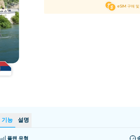
엘살바도르
에스토니아
eSIM 구매 
모든 목적지 탐색
기능
설명
플랜 유형