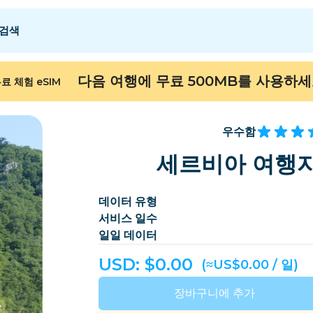
검색
 E
 E
F - I
F - I
J - O
J - O
P - S
P - S
T - Z
T - Z
다음 여행에 무료 500MB를 사용하
료 체험 eSIM
알제리
중국
안도라
유럽
아르메니아
아루바
우수함
바레인
방글라데시
세르비아 여행자
버뮤다
보스니아 헤르체고비
데이터 유형
캄보디아
카메룬
서비스 일수
칠레
중국
일일 데이터
ongo
코스타리카
코트디부아르
USD: $
0.00
(≈US$0.00 / 일)
덴마크
도미니카
장바구니에 추가