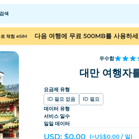
검색
 E
 E
F - I
F - I
J - O
J - O
P - S
P - S
T - Z
T - Z
다음 여행에 무료 500MB를 사용하
료 체험 eSIM
알제리
중국
안도라
유럽
아르메니아
아루바
우수함
바레인
방글라데시
대만 여행자를
버뮤다
보스니아 헤르체고비
요금제 유형
캄보디아
카메룬
ID 필요 없음
ID 필요
칠레
중국
데이터 유형
ongo
코스타리카
코트디부아르
서비스 일수
일일 데이터
덴마크
도미니카
USD: $
0.00
(≈US$0.00 / 일)