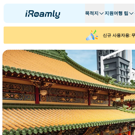
목적지
지원
여행 팁
로컬 eSIM
여행 일정
모든 목적지
모든 목적지
A -
A -
신규 사용자용: 무
알바니아
캐나다
지역 eSIM
아르헨티나
아제르바이잔
벨기에
불가리아
차드
Republiek C
체코 공화국