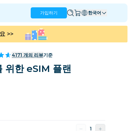
가입하기
한국어
세요
>>
앵귈라
앤티가 바부다
호주
오스트리아
4171
개의 리뷰
기준
바베이도스
벨라루스
 위한 eSIM 플랜
나
브라질
브루나이
캐나다
케이맨 제도
콜롬비아
콩고
크로아티아
키프로스
도미니카 공화국
에콰도르