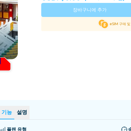
엘살바도르
에스토니아
장바구니에 추가
모든 목적지 탐색
eSIM 구매 
기능
설명
플랜 유형