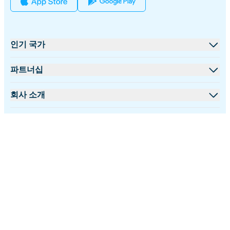
인기 국가
미국
파트너십
영국
도매 플랫폼
회사 소개
터키
제휴 프로그램
iRoamly 소개
더 많은 정보
프랑스
API 문서
문의하기
지원 센터
태국
한국어
데이터 계산기
일본
팔로우 하기:
eSIM 리뷰
이탈리아
©2026 iRoamly.com
개인정보 보호정책
환불 정책
이용 약관
저자 팀
인도
지원되는 eSIM 기기
스페인