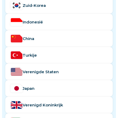
Zuid-Korea
Indonesië
China
Turkije
Verenigde Staten
Japan
Verenigd Koninkrijk