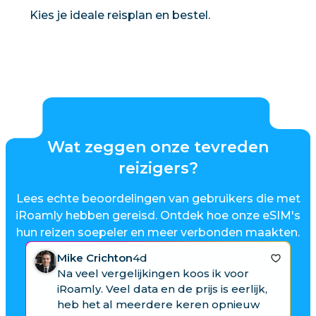
s
Kies je ideale reisplan en bestel.
Wat zeggen onze tevreden
reizigers?
Lees echte beoordelingen van gebruikers die met
iRoamly hebben gereisd. Ontdek hoe onze eSIM's
hun reizen soepeler en meer verbonden maakten.
Mike Crichton
4d
Na veel vergelijkingen koos ik voor
iRoamly. Veel data en de prijs is eerlijk,
heb het al meerdere keren opnieuw