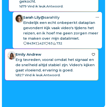
gekocht.
1d
79 Vind ik leuk.
Antwoord.
Sarah Lily
@sarahlily
Eindelijk een echt onbeperkt dataplan
gevonden! Kijk vaak video's tijdens het
reizen, en ik hoef me geen zorgen meer
te maken over mijn datalimiet.
843K
421
63
732
Emily Andrew
Erg tevreden, vooral omdat het signaal en
de snelheid altijd stabiel zijn. Video's kijken
gaat vloeiend, ervaring is goed.
1d
127 Vind ik leuk.
Antwoord.