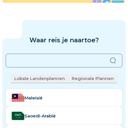
Waar reis je naartoe?
Niet gevonden wat je zoekt?
Klik hier om het
Lokale Landenplannen
Regionale Plannen
opnieuw te proberen.
Maleisië
Saoedi-Arabië