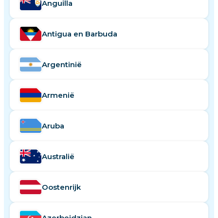
Anguilla
Antigua en Barbuda
Argentinië
Armenië
Aruba
Australië
Oostenrijk
Azerbeidzjan