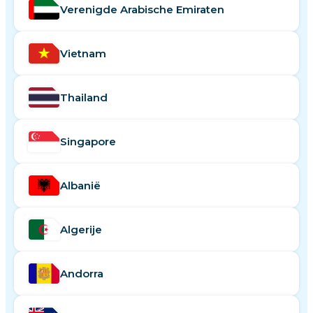
Verenigde Arabische Emiraten
Vietnam
Thailand
Singapore
Albanië
Algerije
Andorra