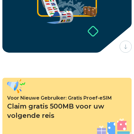
Voor Nieuwe Gebruiker: Gratis Proef-eSIM
Claim gratis 500MB voor uw
volgende reis