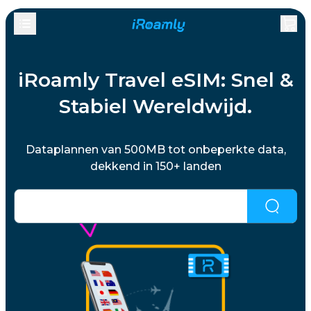
iRoamly Travel eSIM: Snel &
Stabiel Wereldwijd.
Dataplannen van 500MB tot onbeperkte data,
dekkend in 150+ landen
Niet gevonden wat je zoekt?
Klik hier om het
opnieuw te proberen.