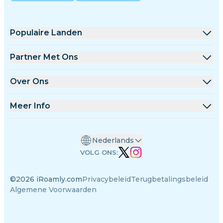
Populaire Landen
Verenigde Staten
Partner Met Ons
Verenigd Koninkrijk
Groothandel Platform
Over Ons
Turkije
Affiliate Programma
Over iRoamly
Meer Info
Frankrijk
API Documentatie
Contacteer Ons
Ondersteuningscentrum
Thailand
Nederlands
Datacalculator
Japan
VOLG ONS:
eSIM Beoordelingen
Italië
©2026 iRoamly.com
Privacybeleid
Terugbetalingsbeleid
Auteursteam
India
Algemene Voorwaarden
Ondersteunde eSIM-apparaten
Spanje
eSIM-kennis