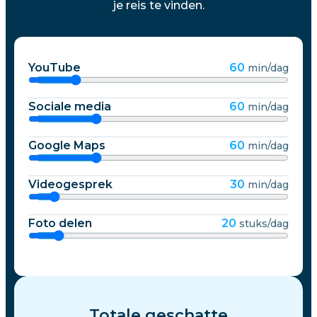
je reis te vinden.
YouTube
60
min/dag
Sociale media
60
min/dag
Google Maps
60
min/dag
Videogesprek
30
min/dag
Foto delen
20
stuks/dag
Totale geschatte