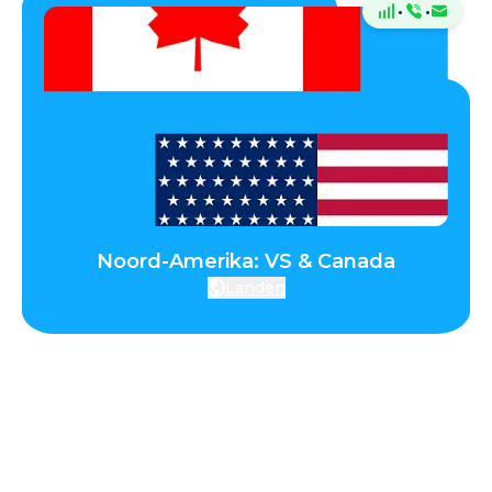
·
·
Noord-Amerika: VS & Canada
Landen