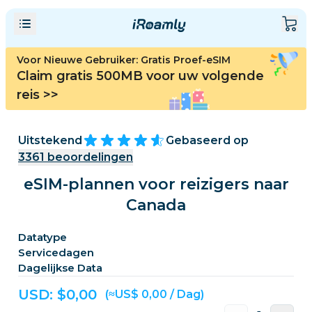
Voor Nieuwe Gebruiker: Gratis Proef-eSIM
Claim gratis 500MB voor uw volgende
reis
>>
Uitstekend
Gebaseerd op
3361
beoordelingen
eSIM-plannen voor reizigers naar
Canada
Datatype
Servicedagen
Dagelijkse Data
USD: $
0,00
(≈US$ 0,00 / Dag)