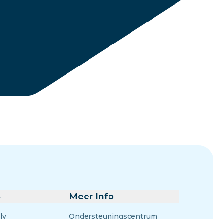
Eswatini
gen
s
Meer Info
ly
Ondersteuningscentrum