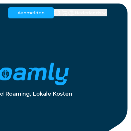
Aanmelden
Nederlands
Anguilla
Antigua en Barbuda
Australië
Oostenrijk
Barbados
Wit-Rusland
egovina
Brazilië
Brunei
Canada
Kaaimaneilanden
d Roaming, Lokale Kosten
Colombia
Congo
Kroatië
Cyprus
Dominicaanse Republiek
Ecuador