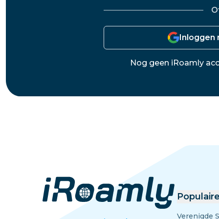
Egypte
O
Inloggen
Nog geen iRoamly ac
Populair
Verenigde 