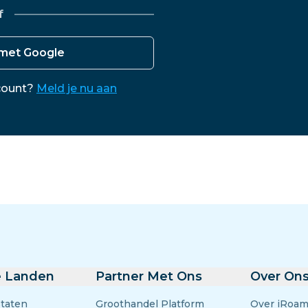
El Salvador
Estland
f
Verken Alle Bestemmin
 met Google
count?
Meld je nu aan
e Landen
Partner Met Ons
Over On
Staten
Groothandel Platform
Over iRoam