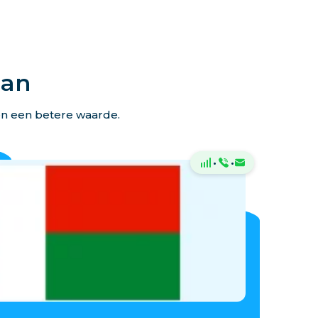
lan
en een betere waarde.
·
·