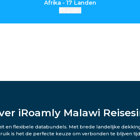
Afrika - 17 Landen
Landen
ver iRoamly Malawi Reises
teit en flexibele databundels. Met brede landelijke dekkin
uik is het de perfecte keuze om verbonden te blijven tijd