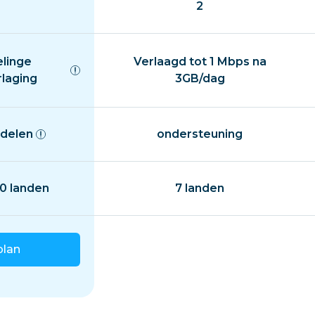
2
elinge
Verlaagd tot 1 Mbps na
rlaging
3GB/dag
delen
ondersteuning
0 landen
7 landen
plan