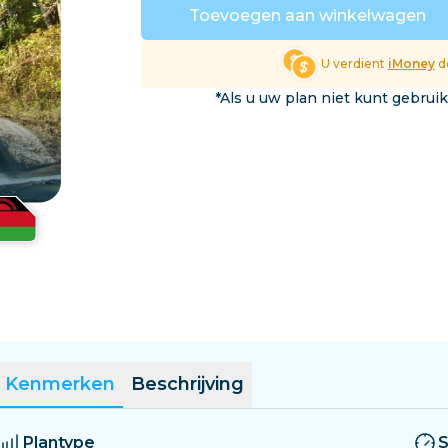
El Salvador
Estland
Toevoegen aan winkelwagen
Verken Alle Bestemmin
U verdient
iMoney
do
*Als u uw plan niet kunt gebrui
Kenmerken
Beschrijving
Plantype
S