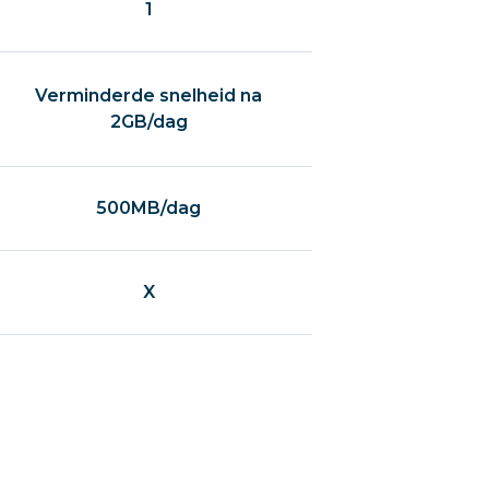
1
Verminderde snelheid na
2GB/dag
500MB/dag
X