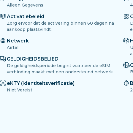
Alleen Gegevens
4
Activatiebeleid
O
Zorg ervoor dat de activering binnen 60 dagen na
D
aankoop plaatsvindt.
e
Netwerk
H
Airtel
U
a
GELDIGHEIDSBELIED
O
De geldigheidsperiode begint wanneer de eSIM
verbinding maakt met een ondersteund netwerk.
B
eKTY (Identiteitsverificatie)
B
Niet Vereist
2