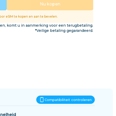
Eswatini
Nu kopen
gen
or eSIM te kopen en aan te bevelen.
ken, komt u in aanmerking voor een terugbetaling.
*Veilige betaling gegarandeerd.
Compatibiliteit controleren
nelheid