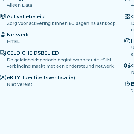
Alleen Data
4
Activatiebeleid
O
Zorg voor activering binnen 60 dagen na aankoop.
D
u
Netwerk
H
MTEL
U
GELDIGHEIDSBELIED
a
De geldigheidsperiode begint wanneer de eSIM
O
verbinding maakt met een ondersteund netwerk.
N
eKTY (Identiteitsverificatie)
B
Niet vereist
2