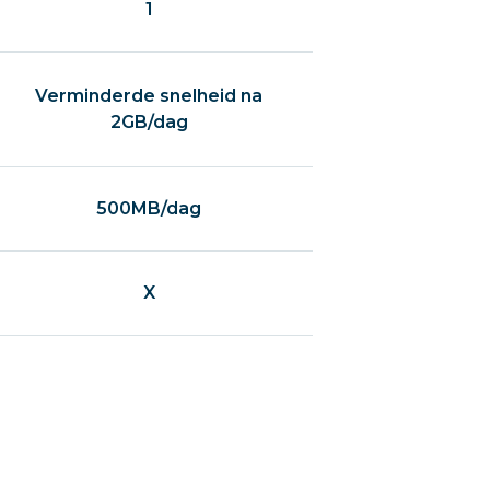
1
Verminderde snelheid na
2GB/dag
500MB/dag
X