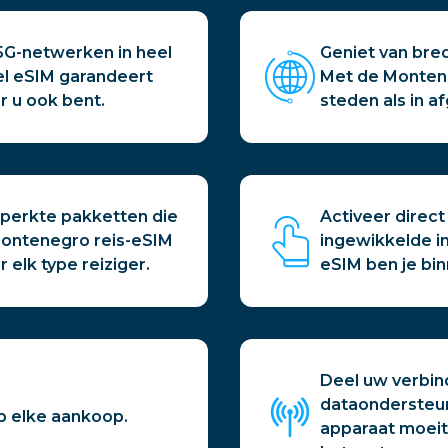
 5G-netwerken in heel
Geniet van bred
l eSIM garandeert
Met de Monteneg
r u ook bent.
steden als in 
beperkte pakketten die
Activeer direc
Montenegro reis-eSIM
ingewikkelde in
elk type reiziger.
eSIM ben je bin
Deel uw verbind
dataondersteun
p elke aankoop.
apparaat moeit