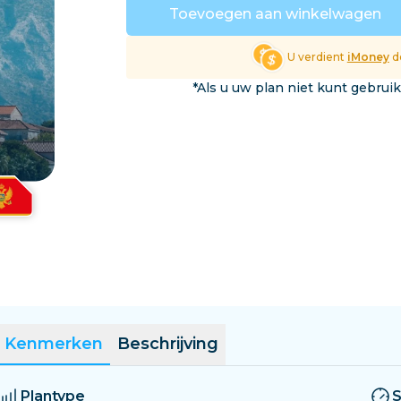
El Salvador
Estland
Toevoegen aan winkelwagen
Verken Alle Bestemmin
U verdient
iMoney
do
*Als u uw plan niet kunt gebrui
Kenmerken
Beschrijving
Plantype
S