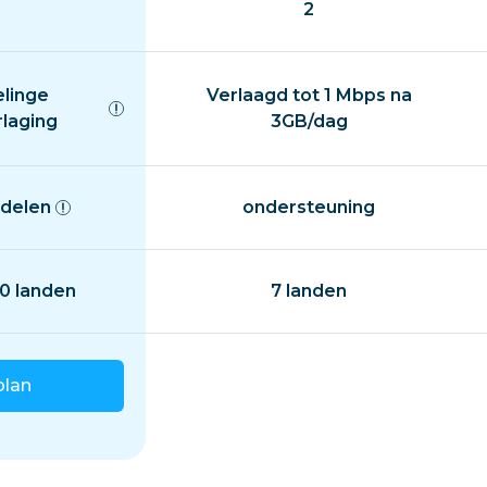
2
elinge
Verlaagd tot 1 Mbps na
rlaging
3GB/dag
delen
ondersteuning
0 landen
7 landen
plan