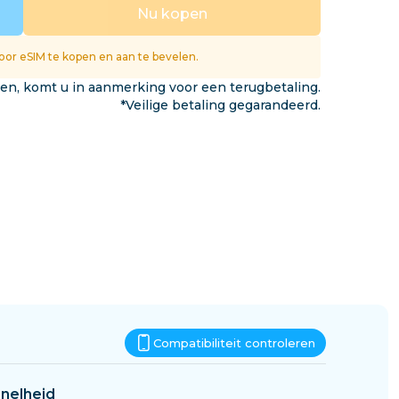
Eswatini
Nu kopen
gen
or eSIM te kopen en aan te bevelen.
ken, komt u in aanmerking voor een terugbetaling.
*Veilige betaling gegarandeerd.
Compatibiliteit controleren
nelheid