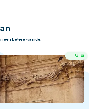
lan
en een betere waarde.
·
·