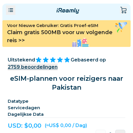
Voor Nieuwe Gebruiker: Gratis Proef-eSIM
Claim gratis 500MB voor uw volgende
reis
>>
Uitstekend
Gebaseerd op
2759
beoordelingen
eSIM-plannen voor reizigers naar
Pakistan
Datatype
Servicedagen
Dagelijkse Data
USD: $
0,00
(≈US$ 0,00 / Dag)