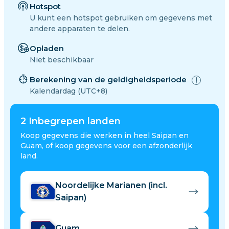
Hotspot
U kunt een hotspot gebruiken om gegevens met
andere apparaten te delen.
Opladen
Niet beschikbaar
Berekening van de geldigheidsperiode
Kalendardag (UTC+8)
2
Inbegrepen landen
Koop gegevens die werken in heel Saipan en
Guam, of koop gegevens voor een afzonderlijk
land.
Noordelijke Marianen (incl.
Saipan)
Guam