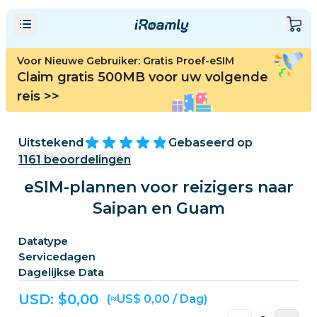
Voor Nieuwe Gebruiker: Gratis Proef-eSIM
Claim gratis 500MB voor uw volgende
reis
>>
Uitstekend
Gebaseerd op
1161
beoordelingen
eSIM-plannen voor reizigers naar
Saipan en Guam
Datatype
Servicedagen
Dagelijkse Data
USD: $
0,00
(≈US$ 0,00 / Dag)