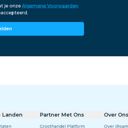
El Salvador
Estland
at je onze
Algemene Voorwaarden
Verken Alle Bestemmin
eaccepteerd.
lden
e Landen
Partner Met Ons
Over On
Staten
Groothandel Platform
Over iRoam