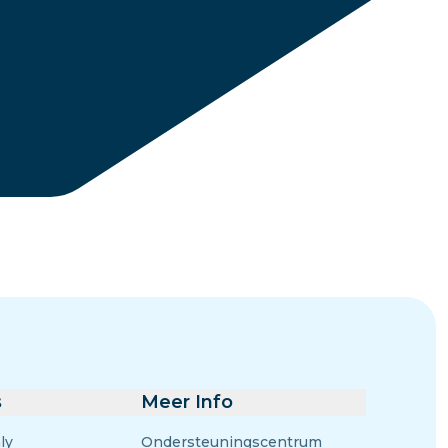
Eswatini
gen
s
Meer Info
ly
Ondersteuningscentrum