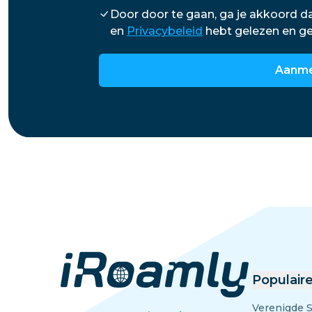
Egypte
Door door te gaan, ga je akkoord d
en
Privacybeleid
hebt gelezen en g
Aanme
Populair
Verenigde 