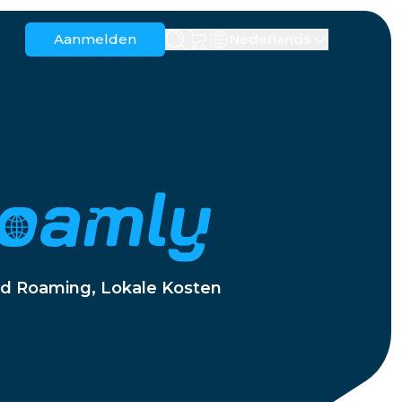
Aanmelden
Nederlands
Anguilla
Antigua en Barbuda
Australië
Oostenrijk
Barbados
Wit-Rusland
egovina
Brazilië
Brunei
Canada
Kaaimaneilanden
d Roaming, Lokale Kosten
Colombia
Congo
Kroatië
Cyprus
Dominicaanse Republiek
Ecuador