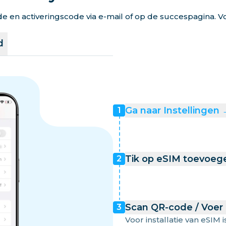
en activeringscode via e-mail of op de succespagina. Vo
d
Ga naar Instellingen
1
Tik op eSIM toevoeg
2
Scan QR-code / Voer
3
Voor installatie van eSIM i