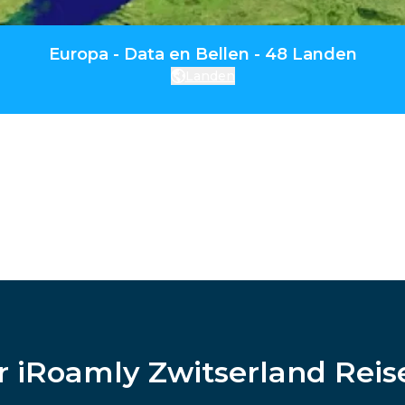
Europa - Data en Bellen - 48 Landen
Landen
r iRoamly Zwitserland Reis