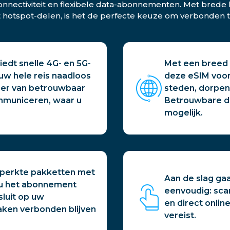
onnectiviteit en flexibele data-abonnementen. Met brede la
otspot-delen, is het de perfecte keuze om verbonden te b
iedt snelle 4G- en 5G-
Met een breed s
 uw hele reis naadloos
deze eSIM voor 
teer van betrouwbaar
steden, dorpen
mmuniceren, waar u
Betrouwbare d
mogelijk.
beperkte pakketten met
Aan de slag gaa
t u het abonnement
eenvoudig: sca
sluit op uw
en direct online
aken verbonden blijven
vereist.