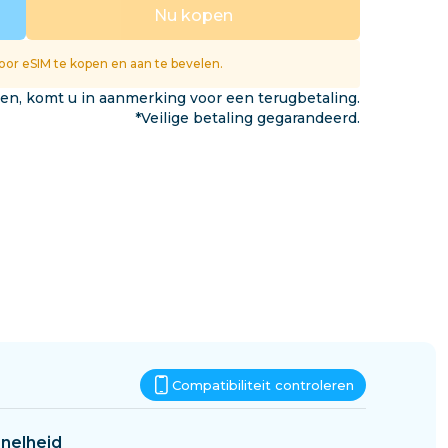
Eswatini
Nu kopen
gen
or eSIM te kopen en aan te bevelen.
ken, komt u in aanmerking voor een terugbetaling.
*Veilige betaling gegarandeerd.
Compatibiliteit controleren
nelheid