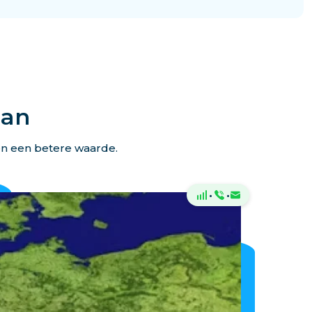
lan
en een betere waarde.
·
·