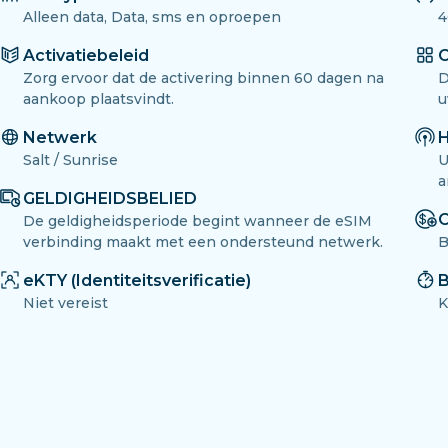
Alleen data, Data, sms en oproepen
4
Activatiebeleid
O
Zorg ervoor dat de activering binnen 60 dagen na
D
aankoop plaatsvindt.
u
Netwerk
H
Salt / Sunrise
U
a
GELDIGHEIDSBELIED
O
De geldigheidsperiode begint wanneer de eSIM
verbinding maakt met een ondersteund netwerk.
B
eKTY (Identiteitsverificatie)
B
Niet vereist
K