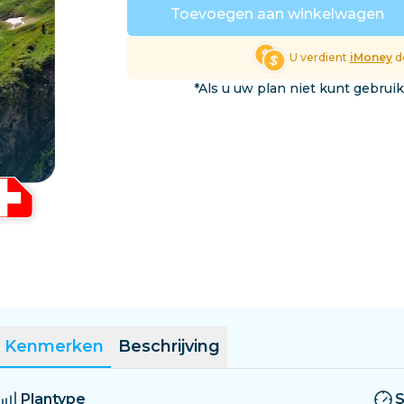
El Salvador
Estland
Toevoegen aan winkelwagen
Verken Alle Bestemmin
U verdient
iMoney
do
*Als u uw plan niet kunt gebrui
Kenmerken
Beschrijving
Plantype
S