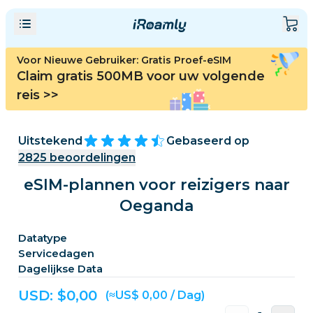
Voor Nieuwe Gebruiker: Gratis Proef-eSIM
Claim gratis 500MB voor uw volgende
reis
>>
Uitstekend
Gebaseerd op
2825
beoordelingen
eSIM-plannen voor reizigers naar
Oeganda
Datatype
Servicedagen
Dagelijkse Data
USD: $
0,00
(≈US$ 0,00 / Dag)