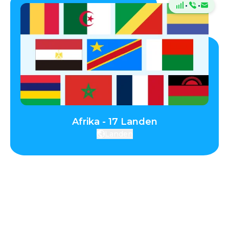
·
·
Afrika - 17 Landen
Landen