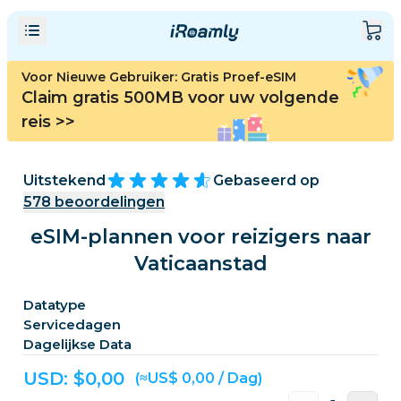
Voor Nieuwe Gebruiker: Gratis Proef-eSIM
Claim gratis 500MB voor uw volgende
reis
>>
Uitstekend
Gebaseerd op
578
beoordelingen
eSIM-plannen voor reizigers naar
Vaticaanstad
Datatype
Servicedagen
Dagelijkse Data
USD: $
0,00
(≈US$ 0,00 / Dag)