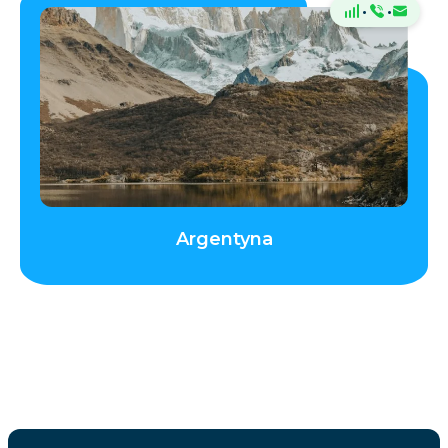
·
·
Argentyna