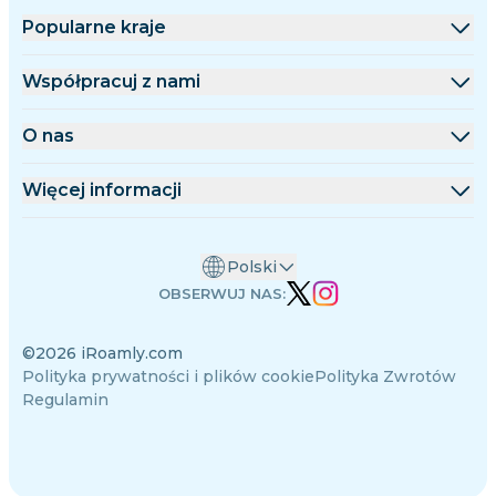
Popularne kraje
Stany Zjednoczone
Współpracuj z nami
Wielka Brytania
Platforma hurtowa
O nas
Turcja
Program partnerski
O iRoamly
Więcej informacji
Francja
Dokumentacja API
Kontakt
Centrum wsparcia
Tajlandia
Polski
Kalkulator danych
Japonia
OBSERWUJ NAS:
Opinie o eSIM
Włochy
©2026 iRoamly.com
Zespół autorów
Indie
Polityka prywatności i plików cookie
Polityka Zwrotów
Obsługiwane urządzenia eSIM
Hiszpania
Regulamin
Wiedza o eSIM