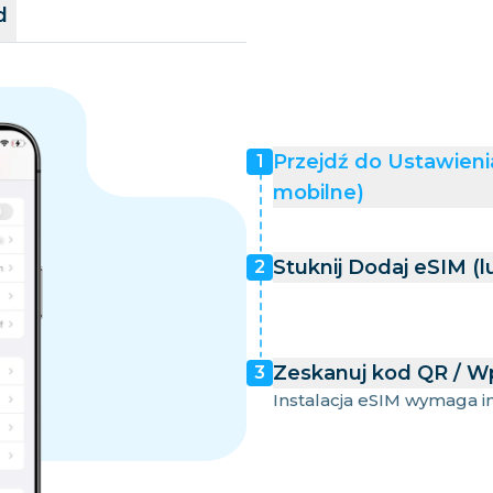
d
Przejdź do Ustawien
1
mobilne)
Stuknij Dodaj eSIM (
2
Zeskanuj kod QR / W
3
Instalacja eSIM wymaga int