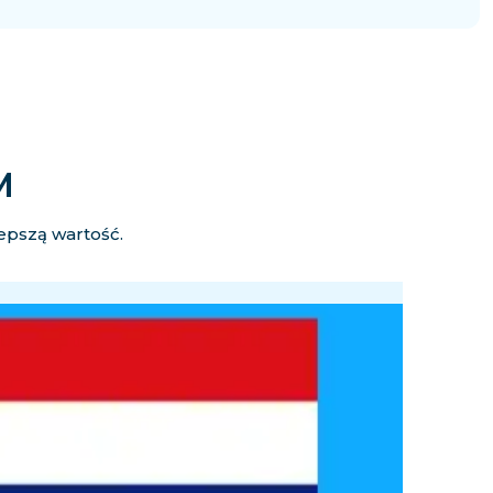
M
lepszą wartość.