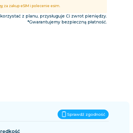
Eswatini
ey
za zakup eSIM i polecenie esim.
podróży
 korzystać z planu, przysługuje Ci zwrot pieniędzy.
*Gwarantujemy bezpieczną płatność.
Sprawdź zgodność
rędkość