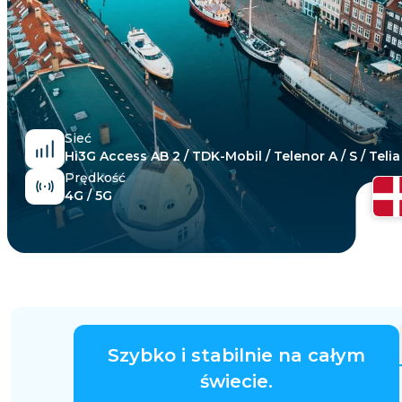
Egipt
Sieć
Hi3G Access AB 2 / TDK-Mobil / Telenor A / S / Teli
Prędkość
4G / 5G
Szybko i stabilnie na całym
świecie.