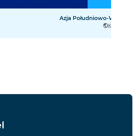
Azja Południowo-Wschodnia
Kraje
l