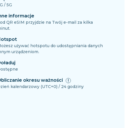
G / 5G
nne informacje
od QR eSIM przyjdzie na Twój e-mail za kilka
inut.
otspot
ożesz używać hotspotu do udostępniania danych
nnym urządzeniom.
oładuj
ostępne
bliczanie okresu ważności
zień kalendarzowy (UTC+0) / 24 godziny