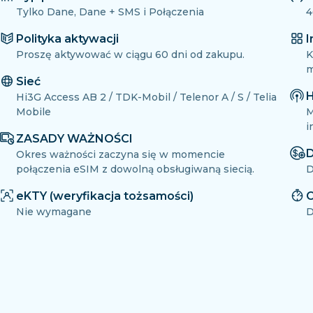
Tylko Dane, Dane + SMS i Połączenia
4
Polityka aktywacji
I
Proszę aktywować w ciągu 60 dni od zakupu.
K
m
Sieć
H
Hi3G Access AB 2 / TDK-Mobil / Telenor A / S / Telia
Mobile
M
i
ZASADY WAŻNOŚCI
D
Okres ważności zaczyna się w momencie
połączenia eSIM z dowolną obsługiwaną siecią.
D
eKTY (weryfikacja tożsamości)
O
Nie wymagane
D