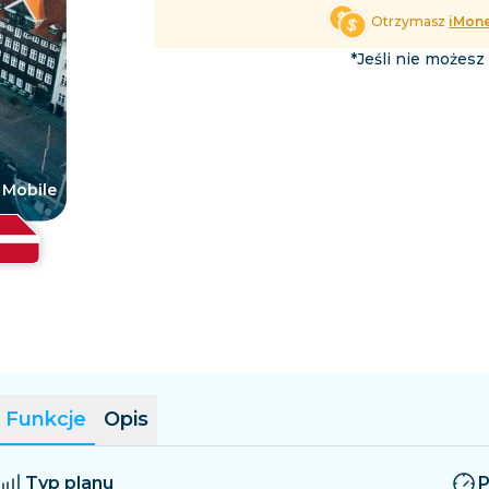
Salwador
Estonia
Otrzymasz
iMon
Przeglądaj wszystkie cele 
*Jeśli nie możesz
a Mobile
Funkcje
Opis
Typ planu
P