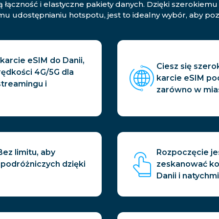
ą łączność i elastyczne pakiety danych. Dzięki szerokie
mu udostępnianiu hotspotu, jest to idealny wybór, aby po
karcie eSIM do Danii,
Ciesz się szero
rędkości 4G/5G dla
karcie eSIM pod
streamingu i
zarówno w miast
ez limitu, aby
Rozpoczęcie je
podróżniczych dzięki
zeskanować ko
Danii i natychm