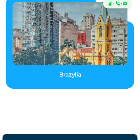
·
·
Brazylia