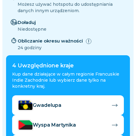
Możesz używać hotspotu do udostępniania
danych innym urządzeniom.
Doładuj
Niedostępne
Obliczanie okresu ważności
24 godziny
4
Uwzględnione kraje
Kup dane działające w całym regionie Francuskie
Indie Zachodnie lub wybierz dane tylko na
konkretny kraj.
Gwadelupa
Wyspa Martynika