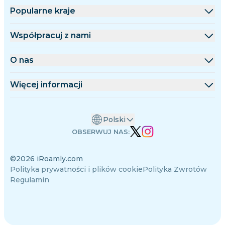
Popularne kraje
Stany Zjednoczone
Współpracuj z nami
Wielka Brytania
Platforma hurtowa
O nas
Turcja
Program partnerski
O iRoamly
Więcej informacji
Francja
Dokumentacja API
Kontakt
Centrum wsparcia
Tajlandia
Polski
Kalkulator danych
Japonia
OBSERWUJ NAS:
Opinie o eSIM
Włochy
©2026 iRoamly.com
Zespół autorów
Indie
Polityka prywatności i plików cookie
Polityka Zwrotów
Obsługiwane urządzenia eSIM
Hiszpania
Regulamin
Wiedza o eSIM