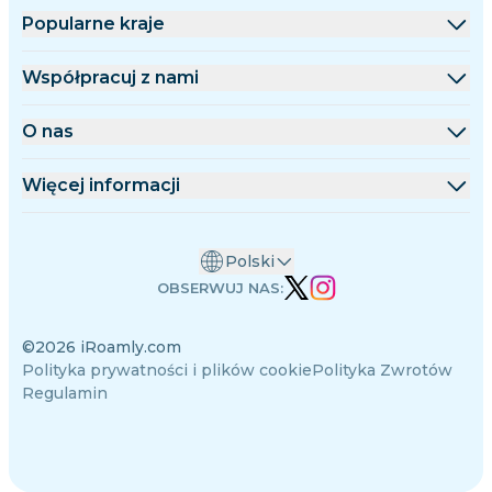
Popularne kraje
Stany Zjednoczone
Współpracuj z nami
Wielka Brytania
Platforma hurtowa
O nas
Turcja
Program partnerski
O iRoamly
Więcej informacji
Francja
Dokumentacja API
Kontakt
Centrum wsparcia
Tajlandia
Polski
Kalkulator danych
Japonia
OBSERWUJ NAS:
Opinie o eSIM
Włochy
©2026 iRoamly.com
Zespół autorów
Indie
Polityka prywatności i plików cookie
Polityka Zwrotów
Obsługiwane urządzenia eSIM
Hiszpania
Regulamin
Wiedza o eSIM