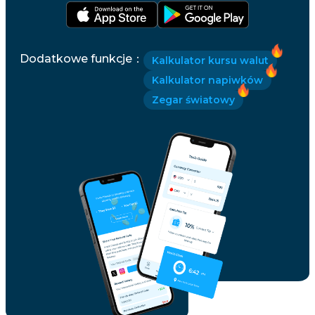
Dodatkowe funkcje
：
Kalkulator kursu walut
Kalkulator napiwków
Zegar światowy