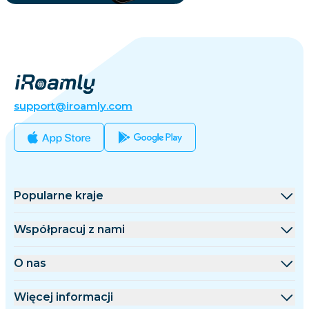
support@iroamly.com
Popularne kraje
Stany Zjednoczone
Współpracuj z nami
Wielka Brytania
Platforma hurtowa
O nas
Turcja
Program partnerski
O iRoamly
Więcej informacji
Francja
Dokumentacja API