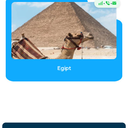
·
·
Egipt