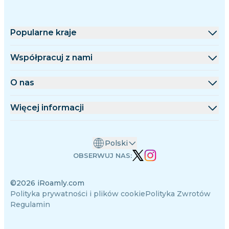
Popularne kraje
Stany Zjednoczone
Współpracuj z nami
Wielka Brytania
Platforma hurtowa
O nas
Turcja
Program partnerski
O iRoamly
Więcej informacji
Francja
Dokumentacja API
Kontakt
Centrum wsparcia
Tajlandia
Polski
Kalkulator danych
Japonia
OBSERWUJ NAS:
Opinie o eSIM
Włochy
©2026 iRoamly.com
Zespół autorów
Indie
Polityka prywatności i plików cookie
Polityka Zwrotów
Obsługiwane urządzenia eSIM
Hiszpania
Regulamin
Wiedza o eSIM