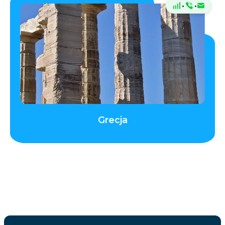
·
·
Grecja