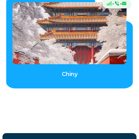
·
·
Chiny