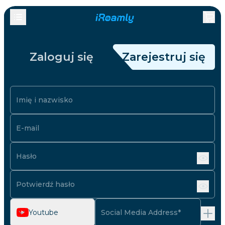
Zaloguj się
Zarejestruj się
Imię i nazwisko
E-mail
Hasło
Potwierdź hasło
Youtube
Social Media Address*