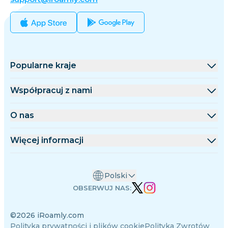
Popularne kraje
Stany Zjednoczone
Współpracuj z nami
Wielka Brytania
Platforma hurtowa
O nas
Turcja
Program partnerski
O iRoamly
Więcej informacji
Francja
Dokumentacja API
Kontakt
Centrum wsparcia
Tajlandia
Polski
Kalkulator danych
Japonia
OBSERWUJ NAS:
Opinie o eSIM
Włochy
©2026 iRoamly.com
Zespół autorów
Indie
Polityka prywatności i plików cookie
Polityka Zwrotów