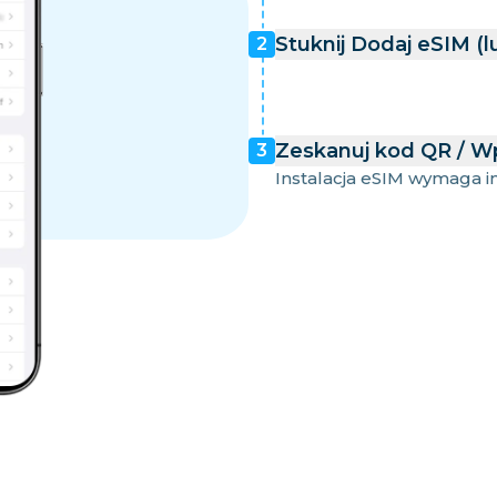
Stuknij Dodaj eSIM (
2
Zeskanuj kod QR / W
3
Instalacja eSIM wymaga int