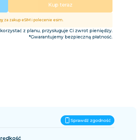
Eswatini
Kup teraz
podróży
ey
za zakup eSIM i polecenie esim.
 korzystać z planu, przysługuje Ci zwrot pieniędzy.
*Gwarantujemy bezpieczną płatność.
Sprawdź zgodność
rędkość