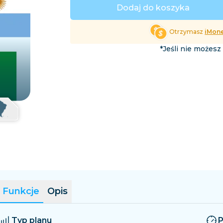
Salwador
Estonia
Dodaj do koszyka
Przeglądaj wszystkie cele 
Otrzymasz
iMon
*Jeśli nie możesz
Funkcje
Opis
Typ planu
P