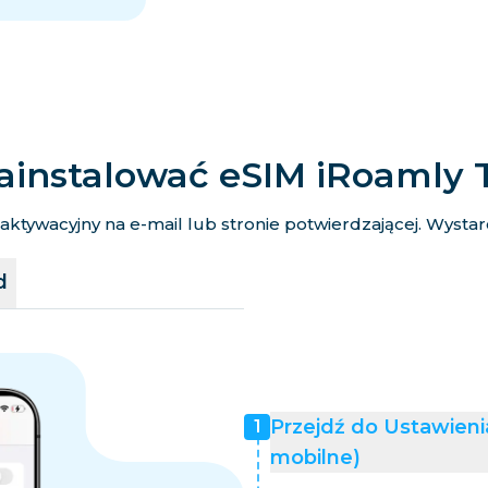
ainstalować eSIM iRoamly 
tywacyjny na e-mail lub stronie potwierdzającej. Wystarcz
d
Przejdź do Ustawien
1
mobilne)