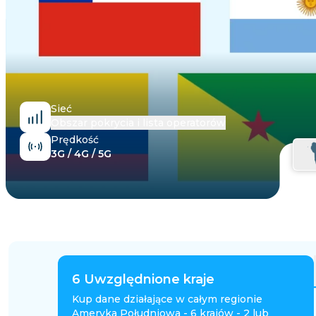
Egipt
Sieć
Obszar pokrycia i lista operatorów
Prędkość
3G / 4G / 5G
6
Uwzględnione kraje
Kup dane działające w całym regionie
Ameryka Południowa - 6 krajów - 2 lub