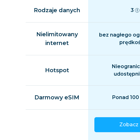
Rodzaje danych
3
Nielimitowany
bez nagłego og
prędkoś
internet
Nieograni
Hotspot
udostępni
Darmowy eSIM
Ponad 100
Zobacz 