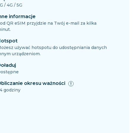
G / 4G / 5G
nne informacje
od QR eSIM przyjdzie na Twój e-mail za kilka
inut.
otspot
ożesz używać hotspotu do udostępniania danych
nnym urządzeniom.
oładuj
ostępne
bliczanie okresu ważności
4 godziny