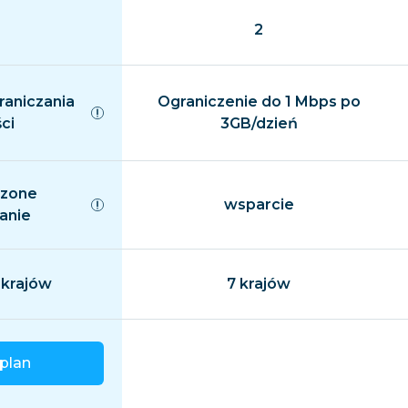
2
raniczania
Ograniczenie do 1 Mbps po
ci
3GB/dzień
czone
wsparcie
anie
 krajów
7 krajów
plan