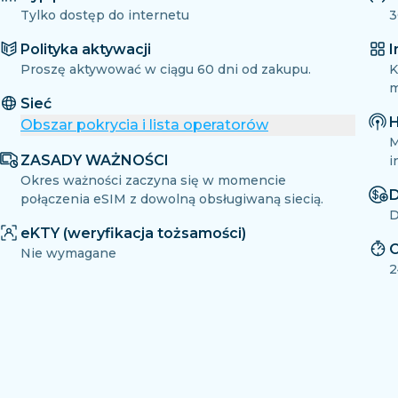
Tylko dostęp do internetu
3
Polityka aktywacji
I
Proszę aktywować w ciągu 60 dni od zakupu.
K
m
Sieć
H
Obszar pokrycia i lista operatorów
M
ZASADY WAŻNOŚCI
i
Okres ważności zaczyna się w momencie
D
połączenia eSIM z dowolną obsługiwaną siecią.
D
eKTY (weryfikacja tożsamości)
O
Nie wymagane
2