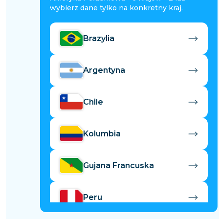
wybierz dane tylko na konkretny kraj.
Brazylia
Argentyna
Chile
Kolumbia
Gujana Francuska
Peru