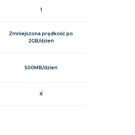
1
Zmniejszona prędkość po
2GB/dzień
500MB/dzień
X