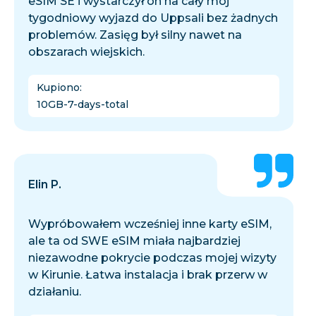
eSIM SE i wystarczył on na cały mój
tygodniowy wyjazd do Uppsali bez żadnych
problemów. Zasięg był silny nawet na
obszarach wiejskich.
Kupiono
:
10GB-7-days-total
Elin P.
Wypróbowałem wcześniej inne karty eSIM,
ale ta od SWE eSIM miała najbardziej
niezawodne pokrycie podczas mojej wizyty
w Kirunie. Łatwa instalacja i brak przerw w
działaniu.