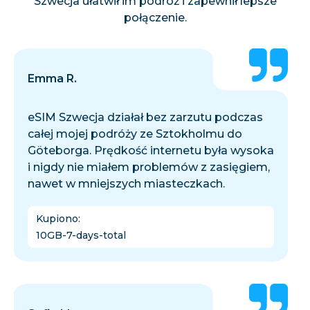
Szwecja ułatwił im podróż i zapewnił lepsze
połączenie.
Emma R.
eSIM Szwecja działał bez zarzutu podczas
całej mojej podróży ze Sztokholmu do
Göteborga. Prędkość internetu była wysoka
i nigdy nie miałem problemów z zasięgiem,
nawet w mniejszych miasteczkach.
Kupiono
:
10GB-7-days-total